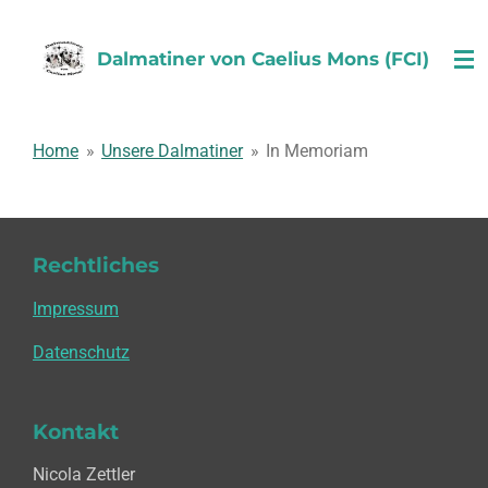
Zum
Hauptinhalt
Dalmatiner von Caelius Mons (FCI)
springen
Home
»
Unsere Dalmatiner
»
In Memoriam
Rechtliches
Impressum
Datenschutz
Kontakt
Nicola Zettler